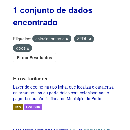
1 conjunto de dados
encontrado
Etiquetas:
estacionamento
ZEDL
eixos
Filtrar Resultados
Eixos Tarifados
Layer de geometria tipo linha, que localiza e carateriza
os arruamentos ou parte deles com estacionamento
pago de duração limitada no Município do Porto.
CSV
GeoJSON
Pode aceder a este registo usando
API
(ver
Documentos API
).