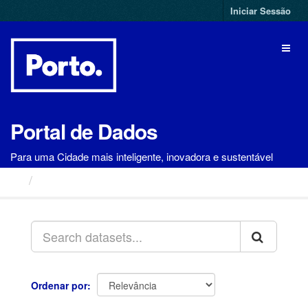
Ir
Iniciar Sessão
para
o
Toggl
conteúdo
naviga
Portal de Dados
Para uma Cidade mais inteligente, inovadora e sustentável
Conjuntos de Dados
Ordenar por