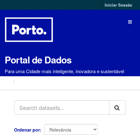
Ir
Iniciar Sessão
para
o
Toggl
conteúdo
naviga
Portal de Dados
Para uma Cidade mais inteligente, inovadora e sustentável
Conjuntos de Dados
Ordenar por