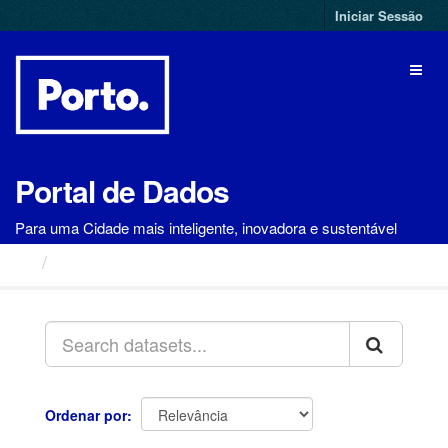
Ir
Iniciar Sessão
para
o
Toggl
conteúdo
naviga
Portal de Dados
Para uma Cidade mais inteligente, inovadora e sustentável
Conjuntos de Dados
Ordenar por