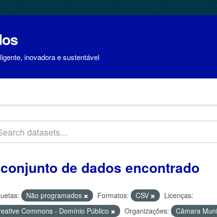
dos
igente, inovadora e sustentável
 conjunto de dados encontrado
quetas:
Não programados
Formatos:
CSV
Licenças:
reative Commons - Domínio Público
Organizações:
Câmara Munic