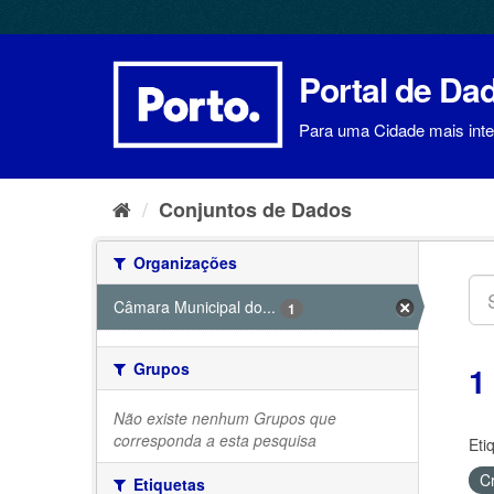
Ir
para
o
conteúdo
Portal de Da
Para uma Cidade mais intel
Conjuntos de Dados
Organizações
Câmara Municipal do...
1
Grupos
1
Não existe nenhum Grupos que
corresponda a esta pesquisa
Eti
C
Etiquetas