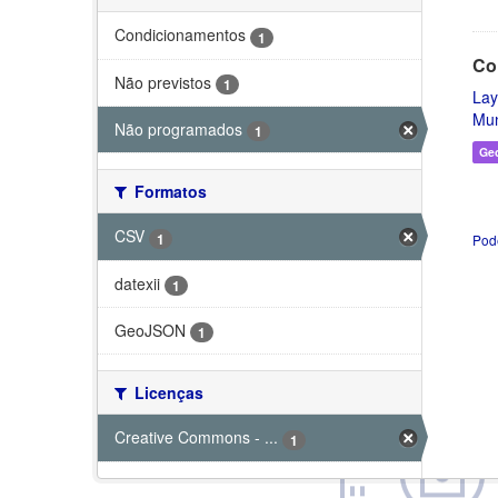
Condicionamentos
1
Co
Não previstos
1
Lay
Mun
Não programados
1
Ge
Formatos
CSV
1
Pod
datexii
1
GeoJSON
1
Licenças
Creative Commons - ...
1