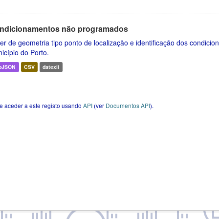
ndicionamentos não programados
er de geometria tipo ponto de localização e identificação dos condic
icípio do Porto.
oJSON
CSV
datexii
e aceder a este registo usando
API
(ver
Documentos API
).