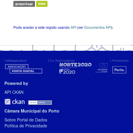
geopackage
WMS
Pode aceder a este registo usando
API
(ver
Documentos API
).
Powered by
API CKAN
Câmara Municipal do Porto
Sobre Portal de Dados
Política de Privacidade