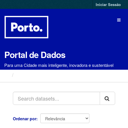
Ir
Iniciar Sessão
para
o
Toggl
conteúdo
naviga
Portal de Dados
Para uma Cidade mais inteligente, inovadora e sustentável
Conjuntos de Dados
Ordenar por