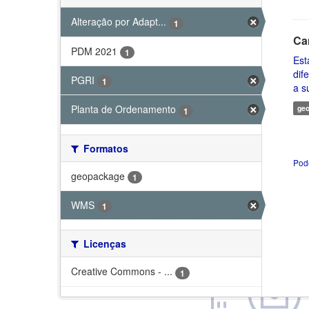
Alteração por Adapt...
1
Ca
PDM 2021
1
Est
dif
PGRI
1
a s
Planta de Ordenamento
ge
1
Formatos
Pod
geopackage
1
WMS
1
Licenças
Creative Commons - ...
1