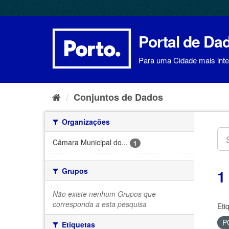
Ir
para
o
conteúdo
Portal de Da
Para uma Cidade mais intel
Conjuntos de Dados
Organizações
Câmara Municipal do...
1
Grupos
1
Não existe nenhum Grupos que
corresponda a esta pesquisa
Eti
P
Etiquetas