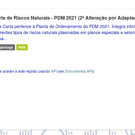
rta de Riscos Naturais - PDM 2021 (2ª Alteração por Adapta
a Carta pertence à Planta de Ordenamento do PDM 2021. Integra inform
erentes tipos de riscos naturais plasmadas em planos especiais e seto
ua...
opackage
WMS
e aceder a este registo usando
API
(ver
Documentos API
).