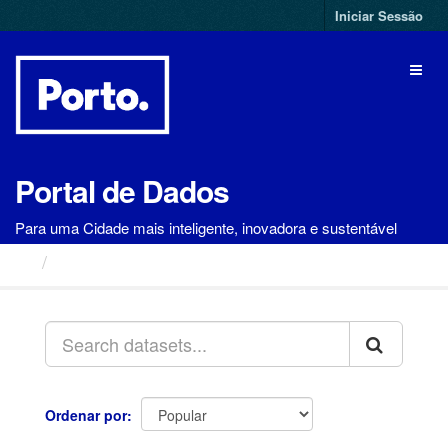
Ir
Iniciar Sessão
para
o
Toggl
conteúdo
naviga
Portal de Dados
Para uma Cidade mais inteligente, inovadora e sustentável
Conjuntos de Dados
Ordenar por