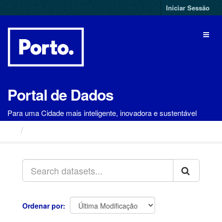
Ir
Iniciar Sessão
para
o
Toggl
conteúdo
naviga
Portal de Dados
Para uma Cidade mais inteligente, inovadora e sustentável
Conjuntos de Dados
Ordenar por