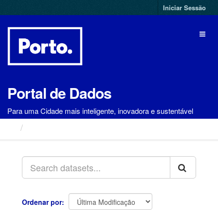
Ir
Iniciar Sessão
para
o
Toggl
conteúdo
naviga
Portal de Dados
Para uma Cidade mais inteligente, inovadora e sustentável
Conjuntos de Dados
Ordenar por