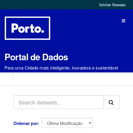
Ir
Iniciar Sessão
para
o
Toggl
conteúdo
naviga
Portal de Dados
Para uma Cidade mais inteligente, inovadora e sustentável
Conjuntos de Dados
Ordenar por