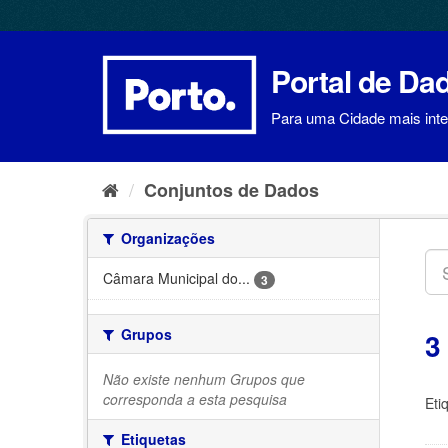
Ir
para
o
conteúdo
Portal de Da
Para uma Cidade mais intel
Conjuntos de Dados
Organizações
Câmara Municipal do...
3
Grupos
3
Não existe nenhum Grupos que
corresponda a esta pesquisa
Eti
Etiquetas