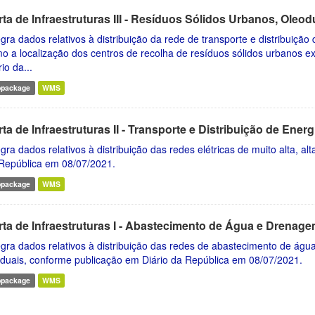
rta de Infraestruturas III - Resíduos Sólidos Urbanos, Ole
egra dados relativos à distribuição da rede de transporte e distribuiç
o a localização dos centros de recolha de resíduos sólidos urbanos e
io da...
opackage
WMS
ta de Infraestruturas II - Transporte e Distribuição de Ener
egra dados relativos à distribuição das redes elétricas de muito alta, 
República em 08/07/2021.
opackage
WMS
rta de Infraestruturas I - Abastecimento de Água e Drenag
egra dados relativos à distribuição das redes de abastecimento de ág
iduais, conforme publicação em Diário da República em 08/07/2021.
opackage
WMS