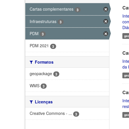
Ca
Cartas complementares
3
Int
Infraestruturas
com
3
Diár
PDM
3
ge
PDM 2021
3
Car
Int
Formatos
da 
geopackage
3
ge
WMS
3
Ca
Int
Licenças
res
Creative Commons - ...
3
ge