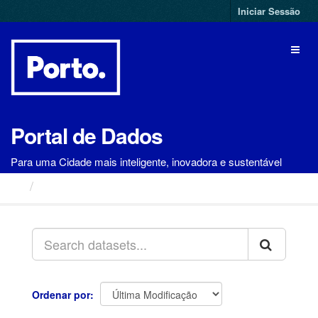
Ir
Iniciar Sessão
para
o
Toggl
conteúdo
naviga
Portal de Dados
Para uma Cidade mais inteligente, inovadora e sustentável
Conjuntos de Dados
Ordenar por