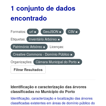
1 conjunto de dados
encontrado
Formatos:
url
GeoJSON
CSV
Etiquetas:
Inventário Arbóreo
Património Arbóreo
Licenças:
Creative Commons - Domínio Público
Organizações:
Câmara Municipal do Porto
Filtrar Resultados
Identificação e caracterização das árvores
classificadas no Município do Porto
Identificação, caracterização e localização das árvores
classificadas existentes em áreas de domínio público do