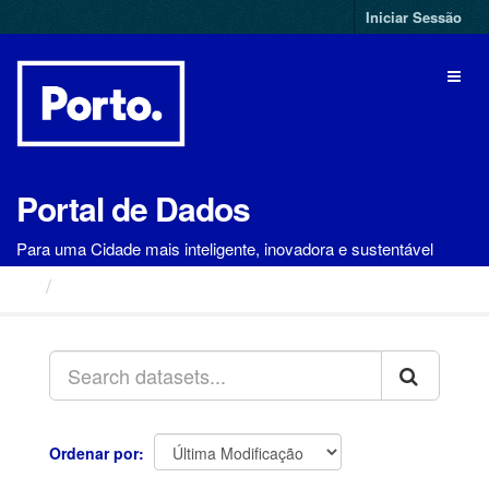
Ir
Iniciar Sessão
para
o
Toggl
conteúdo
naviga
Portal de Dados
Para uma Cidade mais inteligente, inovadora e sustentável
Conjuntos de Dados
Ordenar por