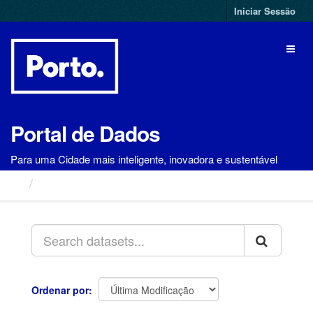
Ir
Iniciar Sessão
para
o
Toggl
conteúdo
naviga
Portal de Dados
Para uma Cidade mais inteligente, inovadora e sustentável
Conjuntos de Dados
Ordenar por