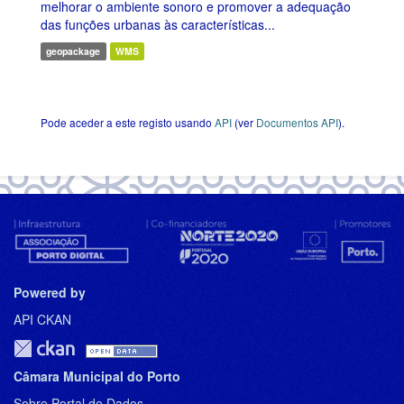
melhorar o ambiente sonoro e promover a adequação
das funções urbanas às características...
geopackage
WMS
Pode aceder a este registo usando
API
(ver
Documentos API
).
Powered by
API CKAN
Câmara Municipal do Porto
Sobre Portal de Dados