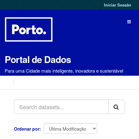
Ir
Iniciar Sessão
para
o
Toggl
conteúdo
naviga
Portal de Dados
Para uma Cidade mais inteligente, inovadora e sustentável
Conjuntos de Dados
Ordenar por