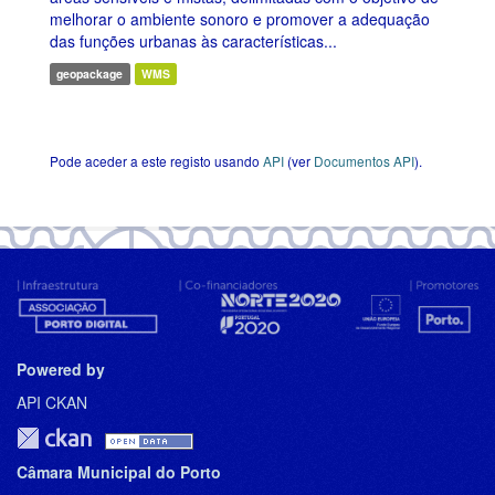
melhorar o ambiente sonoro e promover a adequação
das funções urbanas às características...
geopackage
WMS
Pode aceder a este registo usando
API
(ver
Documentos API
).
Powered by
API CKAN
Câmara Municipal do Porto