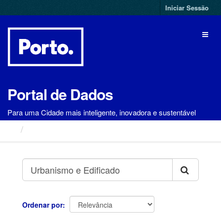
Ir
Iniciar Sessão
para
o
Toggl
conteúdo
naviga
Portal de Dados
Para uma Cidade mais inteligente, inovadora e sustentável
Conjuntos de Dados
Ordenar por