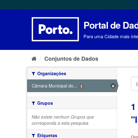
Ir
para
o
conteúdo
Portal de Da
Para uma Cidade mais intel
Conjuntos de Dados
Organizações
Câmara Municipal do...
1
Grupos
1
"
Não existe nenhum Grupos que
corresponda a esta pesquisa
Etiquetas
Org