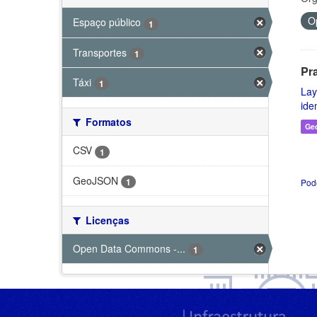
O
Espaço público
1
Transportes
1
Pr
Táxi
1
Lay
ide
Formatos
Ge
CSV
1
GeoJSON
1
Pod
Licenças
Open Data Commons -...
1