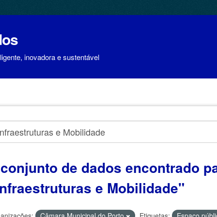
dos
igente, inovadora e sustentável
 conjunto de dados encontrado p
Infraestruturas e Mobilidade"
anizações:
Câmara Municipal do Porto
Etiquetas:
Espaço públ